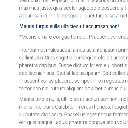
Vestibulum ante ipsum primis in faucibus orci luct
maximus justo, quis scelerisque odio posuere sit
accumsan id. Pellentesque aliquet turpis sit amet
Mauris turpis nulla ultricies ut accumsan non!
*Mauris ornare congue tempor. Praesent venenati
Interdum et malesuada fames ac ante ipsum primis 
sollicitudin. Cras sagittis consequat elit, sit amet
pharetra dapibus. Fusce dictum lorem eu lobortis
sed lacinia risus. Sed at lacinia ipsum. Sed sollic
Praesent varius placerat semper. Proin egestas 
tortor non nisi rutrum aliquam sit amet cursus dui.
Mauris turpis nulla, ultricies ut accumsan non, mo
mollis interdum. Curabitur in eros rhoncus, feugia
vulputate dignissim. Phasellus eget neque fermentu
elit quis magna luctus, pharetra congue arcu volutp