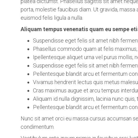
platea dictumst. Phasellus sagittis sit amet nequ
porta, molestie faucibus diam. Ut gravida, massa a 
euismod felis ligula a nulla.
Aliquam tempus venenatis quam eu sempe etia
Suspendisse eget felis sit amet nibh ferme
Phasellus commodo quam at felis maximus, a
Ipellentesque aliquet urna vel purus mollis,
Suspendisse eget felis sit amet nibh ferme
Pellentesque blandit arcu et fermentum co
Vivamus hendrerit lectus quis metus malesu
Cras maximus augue et arcu tempus interd
Aliquam id nulla dignissim, lacinia nunc quis,
Pellentesque blandit arcu et fermentum co
Nunc sit amet orci eu massa cursus accumsan sed
condimentum.