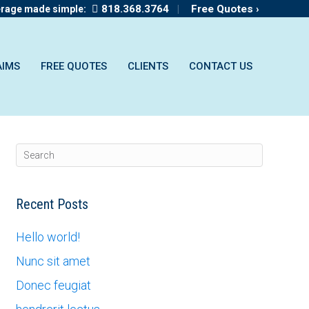
818.368.3764
|
Free Quotes ›
erage made simple:
AIMS
FREE QUOTES
CLIENTS
CONTACT US
Recent Posts
Hello world!
Nunc sit amet
Donec feugiat