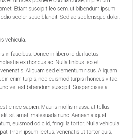
us et ultrices posuere cubilia Curae; In pretium
 amet. Etiam suscipit leo sem, ut bibendum ipsum
 odio scelerisque blandit. Sed ac scelerisque dolor.
s vehicula.
in faucibus. Donec in libero id dui luctus
 molestie ex rhoncus ac. Nulla finibus leo et
 venenatis. Aliquam sed elementum risus. Aliquam
itudin enim turpis, nec euismod turpis rhoncus vitae.
nunc vel est bibendum suscipit. Suspendisse a
lestie nec sapien. Mauris mollis massa at tellus
t elit sit amet, malesuada nunc. Aenean aliquet
m, euismod odio id, fringilla tortor. Nulla vehicula
at. Proin ipsum lectus, venenatis ut tortor quis,