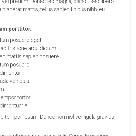
e vel pretium. Donec leo magna, blandit sed libero
placerat mattis, tellus sapien finibus nibh, eu
m porttitor.
ntum posuere eget.
c tristique arcu dictum.
 nec mattis sapien posuere.
ntum posuere.
ndimentum.
ada vehicula.
um
 tempor tortor.
ndimentum *
 tempor ipsum. Donec non nisl vel ligula gravida